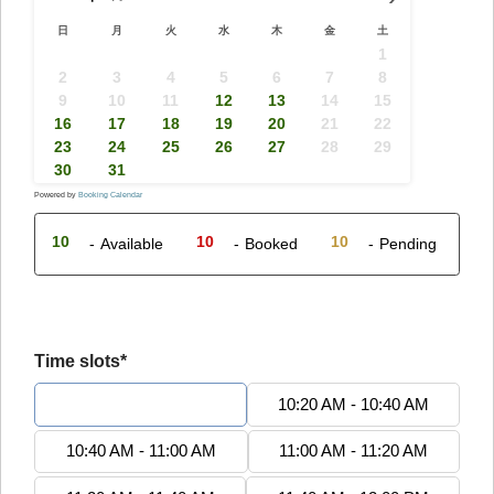
日
月
火
水
木
金
土
1
2
3
4
5
6
7
8
9
10
11
12
13
14
15
16
17
18
19
20
21
22
23
24
25
26
27
28
29
30
31
Powered by
Booking Calendar
10
10
10
-
Available
-
Booked
-
Pending
Time slots*
10:00 AM - 10:20 AM
10:20 AM - 10:40 AM
10:40 AM - 11:00 AM
11:00 AM - 11:20 AM